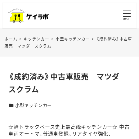
メ
イ
MENU
ン
コ
ホーム
キッチンカー
小型キッチンカー
《成約済み》中古車
ン
販売 マツダ スクラム
テ
ン
ツ
《成約済み》中古車販売 マツダ
へ
移
スクラム
動
キッチンカーカテゴリー
小型キッチンカー
☆軽トラックベース史上最高峰キッチンカー☆ 中古
車両オートマ、普通車登録、リアタイヤ強化、