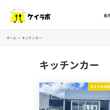
メ
イ
販
ン
コ
ン
ホーム
キッチンカー
テ
ン
ツ
へ
キッチンカー
移
動
おすすめ車