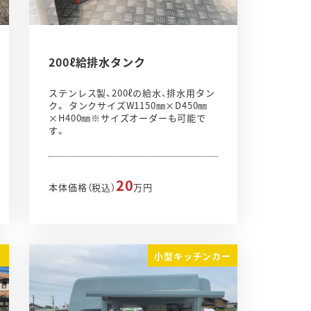
200ℓ給排水タンク
ステンレス製、200ℓの給水、排水用タン
ク。 タンクサイズW1150㎜×D450㎜
×H400㎜※サイズオーダーも可能で
す。
20
本体価格（税込）
万円
ー
小型キッチンカー