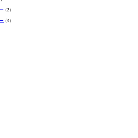
ー
(2)
ー
(3)