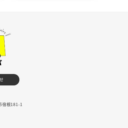
せ
市宿根181-1