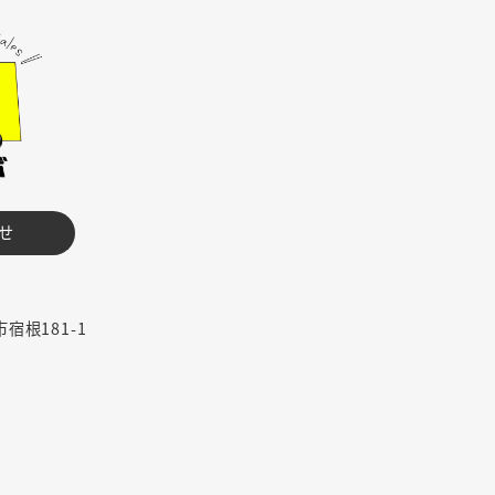
せ
市宿根181-1