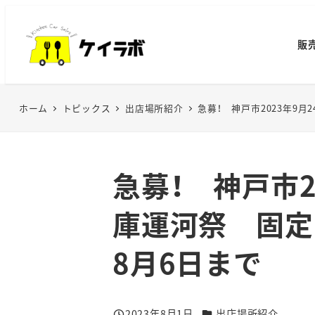
メ
イ
販
ン
コ
ン
ホーム
トピックス
出店場所紹介
急募！ 神戸市2023年9
テ
ン
ツ
へ
急募！ 神戸市2
移
動
庫運河祭 固定
8月6日まで
カテゴリー
2023年8月1日
出店場所紹介