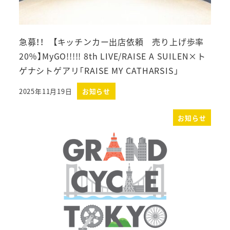
急募！！ 【キッチンカー出店依頼 売り上げ歩率
20％】MyGO!!!!! 8th LIVE/RAISE A SUILEN×ト
ゲナシトゲアリ「RAISE MY CATHARSIS」
2025年11月19日
お知らせ
投稿日
お知らせ